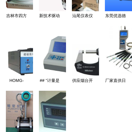
吉林市四方
新技术驱动
汕尾仪表仪
东莞优选德
仪器仪表厂
下的仪器仪
器 驱动区
国HK进口
LYN-04C型
表创新与发
域经济高质
粗糙度测定
石油化工专
展
量发展的精
仪——高效
用仪器热卖
确力量
精准，重塑
促销中
工业表面检
测新标准
HOMG-
## “计量是
供应烟台开
厂家直供日
2000 锚杆
工业的眼
发区三丰数
本加野
质量检测
睛”——嘉
显外经千分
KANOMAX
仪/锚杆检
定助您产业
尺蓬莱千分
6543智能
测仪_仪器
升级，仪器
尺_仪器仪
型微风速环
仪表/自动
仪表校准电
表_世界工
境测试仪