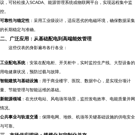
议，可轻松接入SCADA、能源管理系统或物联网平台，实现远程集中监
控。
可靠性与稳定性
：采用工业级设计，适应恶劣的电磁环境，确保数据采集
的长期稳定与准确。
二、广泛应用：从基础配电到高端能效管理
这些仪表的身影遍布各行各业：
工业配电系统
：安装在配电柜、开关柜中，实时监控生产线、大型设备的
用电健康状况，预防过载与故障。
智能建筑与基础设施
：用于商业楼宇、医院、数据中心，是实现分项计
量、节能管理与智能运维的基础。
新能源领域
：在光伏电站、风电场等场景，监控发电效率、电能质量并网
情况。
公共事业与轨道交通
：保障电网、地铁、机场等关键基础设施的供电安全
与可靠。