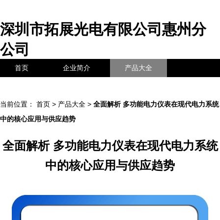
深圳市拓展光电有限公司惠州分
公司
首页
企业简介
产品大全
联系我们
企业信息
访客留言
当前位置：
首页
>
产品大全
>
全面解析 多功能电力仪表在现代电力系统
中的核心应用与供应趋势
全面解析 多功能电力仪表在现代电力系统
中的核心应用与供应趋势