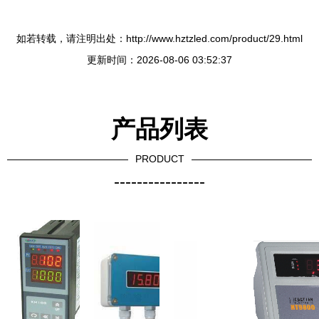
如若转载，请注明出处：http://www.hztzled.com/product/29.html
更新时间：2026-08-06 03:52:37
产品列表
PRODUCT
----------------