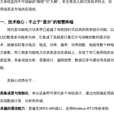
力系统监控不可或缺的“眼睛”与“大脑”。本文将深入探讨其技术特点、应
用场景及市场供应现状。
一、技术核心：不止于“显示”的智慧终端
现代多功能电力仪表早已超越了传统指针式仪表的简单指示功能。以
LED数显多功能表为例，它集成了高精度计量芯片与清晰的数码显示技
术，能够实时显示电压、电流、功率、频率、功率因数、电能等数十种电
力参数。而三相多功能电力仪表更是在此基础上，实现了对三相系统的全
面监测，具备谐波分析、需量统计、越限报警、数据记录与通信等高级功
能。
其核心优势在于：
高集成度与智能化
：单台设备即可替代多个传统表计，通过内部微处理器
实现数据计算、分析和存储。
卓越的通信能力
：普遍支持RS-485接口，采用Modbus-RTU等标准协