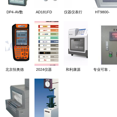
DP4-AV数
AD181FD
仪器仪表行
HT9800-
显多功能电
现场安装式
业商情透视
A7仪表 电
表 精准测
温度变送器
机遇、挑战
子地磅称重
量电流、电
工业测量中
与未来趋势
显示器的核
压与电阻的
的可靠伙伴
心与仪表行
仪表新选
业的技术聚
焦
北京恒奥德
2024仪器
和利康源
专业可靠，
仪器仪表
仪表Top10
AE2100全
智造未来
专业精密，
品牌盘点
自动核酸提
——广州昊
赋能工业与
洞察行业风
取仪 高效
仪自动化设
科研的测量
向，把握精
精准的核酸
备仪器仪表
先锋
准测量
制备解决方
展示
案